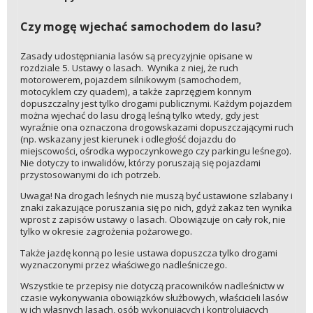
Czy mogę wjechać samochodem do lasu?
Zasady udostępniania lasów są precyzyjnie opisane w
rozdziale 5. Ustawy o lasach. Wynika z niej, że ruch
motorowerem, pojazdem silnikowym (samochodem,
motocyklem czy quadem), a także zaprzęgiem konnym
dopuszczalny jest tylko drogami publicznymi. Każdym pojazdem
można wjechać do lasu drogą leśną tylko wtedy, gdy jest
wyraźnie ona oznaczona drogowskazami dopuszczającymi ruch
(np. wskazany jest kierunek i odległość dojazdu do
miejscowości, ośrodka wypoczynkowego czy parkingu leśnego).
Nie dotyczy to inwalidów, którzy poruszają się pojazdami
przystosowanymi do ich potrzeb.
Uwaga! Na drogach leśnych nie muszą być ustawione szlabany i
znaki zakazujące poruszania się po nich, gdyż zakaz ten wynika
wprost z zapisów ustawy o lasach. Obowiązuje on cały rok, nie
tylko w okresie zagrożenia pożarowego.
Także jazdę konną po lesie ustawa dopuszcza tylko drogami
wyznaczonymi przez właściwego nadleśniczego.
Wszystkie te przepisy nie dotyczą pracowników nadleśnictw w
czasie wykonywania obowiązków służbowych, właścicieli lasów
w ich własnych lasach, osób wykonujących i kontrolujących