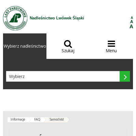
Przejdź do treści
A
Nadleśnictwo Lwówek Śląski
A
A


Wybierz nadleśnictwo
Szukaj
Menu

Informacje
FAQ
Samochód