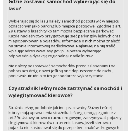
Gdzie zostawić samochód wybierając się do
lasu?
Wybierając się do lasu należy samochód pozostawić w miejscu
oznaczonym jako parking lub miejsce postojowe. Zgodnie z art.
29 ustawy o lasach tylko tam można bezpiecznie parkować.
Każde nadleśnictwo przygotowuje sieć parkingów leśnych oraz
miejsc parkowania pojazdów. Informacje o nich można znaleźć
na stronie internetowej nadleśnictwa. Najłatwiej na nią trafić
wpisując adres www.lasy.gov.pl, a potem wybierając
odpowiednią dyrekcję regionalną i nadleśnictwo.
Nie należy pozostawiać samochodów przed szlabanami i na
poboczach dróg, nawet jeśli są one dopuszczone do ruchu,
ponieważ utrudnia to ich gospodarcze wykorzystanie.
Czy strażnik leśny może zatrzymać samochód i
wylegitymować kierowcę?
Strażnik leśny, podobnie jak inni pracownicy Służby Leśnej,
którzy mają uprawnienia strażnika leśnego, mogą, zgodnie z
art.29c Ustawy prawo o ruchu drogowym, zatrzymywać pojazdy
i legitymować kierowców na terenie lasów. Jeżeli kierowca
pojazdu nie zastosował się do przepisów i znaków drogowych