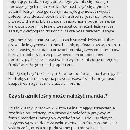
dotyczących zakazu wjazdu, zatrzymywania się i postoju
obowiązujących na terenie lasów musi liczyć się z tym, że
strażnik leśny może go zatrzymać, wylegitymować i wydać
polecenie co do zachowania się na drodze. Jeżeli samochód
przewozi drewno lub zachodzi uzasadnione podejrzenie, że
kierowca popełnił w lesie przestępstwo, strażnik leśny może
zatrzymywać pojazd do kontroli także poza terenem leśnym.
Zgodnie z zapisami ustawy o lasach strażnik leśny ma także
prawo do legitymowania innych osób, np. świadków wykroczeń i
przestępstw, nakładania oraz pobierania grzywien (mandatów
karnych), odbierania za pokwitowaniem przedmiotów
pochodzących z przestępstwa lub wykroczenia oraz narzędzi i
środków służących do ich popełnienia.
Należy się liczyć także z tym, że wobec osób uniemożliwiających
kontrolę strażnik leśny ma prawo stosować środki przymusu
bezpośredniego łącznie z użyciem broni.
Czy strażnik leśny może nałożyć mandat?
Strażnik leśny i pracownik Służby Leśnej mający uprawnienia
strażnika np. leśniczy, ma prawo do nałożenia grzywny w
formie mandatu karnego o wysokości od 20 do 500 złotych.
Grzywny są nakładane za wykroczenia określone w kodeksie
wykroczeń (np. wjazd i parkowanie pojazdu w miejscu