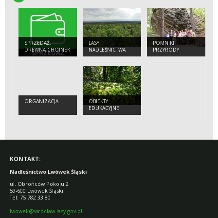
SPRZEDAŻ,
LASY
POMNIKI
DREWNA CHOINEK
NADLEŚNICTWA
PRZYRODY
I SADZONEK
ORGANIZACJA
OBIEKTY
EDUKACYJNE
KONTAKT:
Nadleśnictwo Lwówek Śląski
ul. Obrońców Pokoju 2
59-600 Lwówek Śląski
Tel: 75 782 33 80
lwowek@wroclaw.lasy.gov.pl