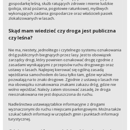
gospodarkę leśną, służb ratujących zdrowie i mienie ludzkie
(policja, straż pożarna, pogotowie ratunkowe), myśliwych
wykonujących zadania gospodarcze oraz właścicieli pasiek
zlokalizowanych w lasach.
Skąd mam wiedzieć czy droga jest publiczna
czy leśna?
Nie ma, niestety, jednolitego i czytelnego systemu oznakowania
dróg publicznych biegnących przez lasy. Jest to obowiązek
zarządcy drogi, który powinien oznakować drogę zgodnie z
zasadami wynikającymi z przepisów ruchu drogowego oraz
ustawy o lasach. Najlepiej kierować się ogólną zasadą
wjeżdżania samochodem do lasu tylko tam, gdzie wyraźnie
pozwalają na to znaki drogowe. Zgodnie z ustawą o lasach nie
ma obowiązku oznakowania znakami zakazu dróg, gdzie nie
wolno wjeżdżać. Należy zatem stosować zasadę, że droga
nieoznakowana nie jest dopuszczona do ruchu.
Nadleśnictwa ustawiają tablice informacyjne z drogami
wyznaczonymi do ruchu i miejscami parkingowymi. Można także
szukać takich informacji w urzędach gmin i punktach informacji
turystycznej.